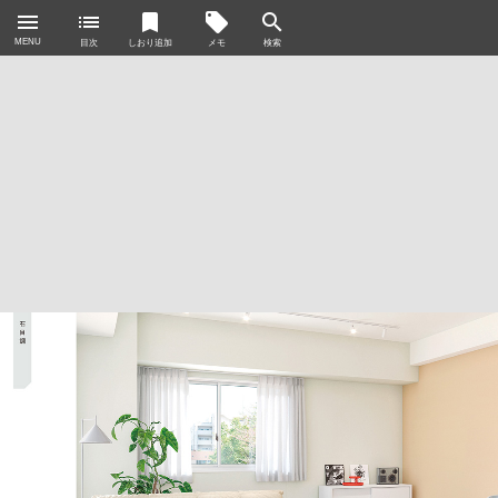
menu
list
bookmark
local_offer
search
MENU
目次
しおり追加
メモ
検索