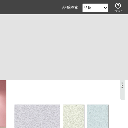
help_outline
品番検索
使いかた