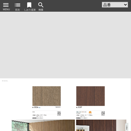
menu
list
bookmark
search
MENU
目次
しおり追加
検索